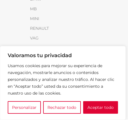
MB
MINI
RENAULT
VAG
INFORMACIÓN
Valoramos tu privacidad
Sobre SparkLoad
Usamos cookies para mejorar su experiencia de
navegación, mostrarle anuncios o contenidos
Distribuidores
personalizados y analizar nuestro tráfico. Al hacer clic
FAQ
en “Aceptar todo” usted da su consentimiento a
Contacto
nuestro uso de las cookies.
Noticias
Personalizar
Rechazar todo
Aceptar todo
0
e tu marca
A medida
Cesta
LEGAL
Aviso Legal