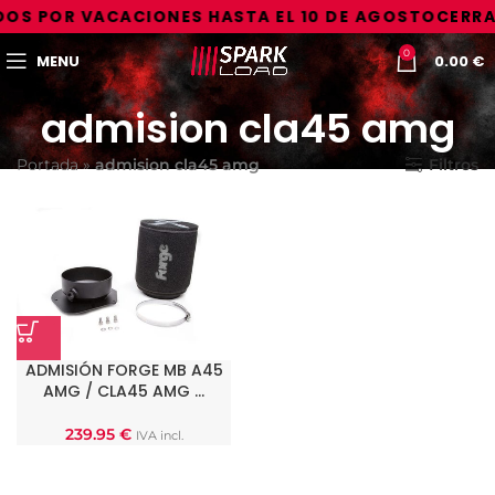
OS POR VACACIONES HASTA EL 10 DE AGOSTO
CERRA
0
MENU
0.00
€
admision cla45 amg
Portada
»
admision cla45 amg
Filtros
ADMISIÓN FORGE MB A45
AMG / CLA45 AMG …
239.95
€
IVA incl.