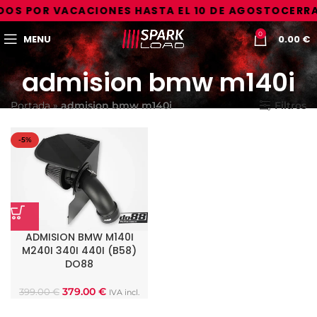
OS POR VACACIONES HASTA EL 10 DE AGOSTO
CERRA
0
MENU
0.00
€
admision bmw m140i
Portada
»
admision bmw m140i
Filtros
-5%
ADMISION BMW M140I
M240I 340I 440I (B58)
DO88
379.00
€
399.00
€
IVA incl.