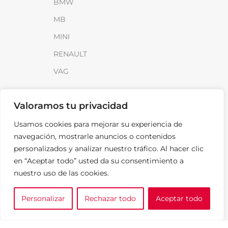
BMW
MB
MINI
RENAULT
VAG
INFORMACIÓN
Valoramos tu privacidad
Sobre SparkLoad
Usamos cookies para mejorar su experiencia de
Distribuidores
navegación, mostrarle anuncios o contenidos
personalizados y analizar nuestro tráfico. Al hacer clic
FAQ
en “Aceptar todo” usted da su consentimiento a
Contacto
nuestro uso de las cookies.
Noticias
Personalizar
Rechazar todo
Aceptar todo
0
LEGAL
e tu marca
A medida
Cesta