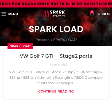
DOS POR VACACIONES HASTA EL 10 DE AGOSTO
CERR
0
MENU
0.00
€
SPARK LOAD
Portada
»
SPARK LOAD
SPARK LOAD
VW Golf 7 GTi – Stage2 parts
Sparkload
VW Golf 7 GTi Stage 2+ Stock: 230hp / 350Nm Stage2:
332hp / 528Nm Admisión Racingline R600 Downpipe
3" Intercooler Wagne...
CONTINUE READING