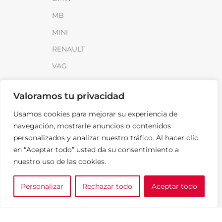
MB
MINI
RENAULT
VAG
INFORMACIÓN
Valoramos tu privacidad
Sobre SparkLoad
Usamos cookies para mejorar su experiencia de
navegación, mostrarle anuncios o contenidos
Distribuidores
personalizados y analizar nuestro tráfico. Al hacer clic
FAQ
en “Aceptar todo” usted da su consentimiento a
Contacto
nuestro uso de las cookies.
Noticias
Personalizar
Rechazar todo
Aceptar todo
0
e tu marca
A medida
Cesta
LEGAL
Aviso Legal