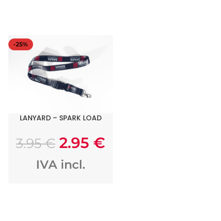
-25%
LANYARD – SPARK LOAD
AÑADIR AL CARRITO
2.95
€
3.95
€
IVA incl.