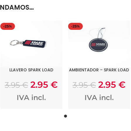
ENDAMOS…
-25%
-25%
LLAVERO SPARK LOAD
AMBIENTADOR – SPARK LOAD
AÑADIR AL CARRITO
AÑADIR AL CARRITO
2.95
€
2.95
€
3.95
€
3.95
€
IVA incl.
IVA incl.