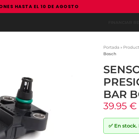
S HASTA EL 10 DE AGOSTO
FINANCIAR 
Portada
»
Produc
Bosch
SENS
PRESI
BAR 
39.95
€
✅
En stock.