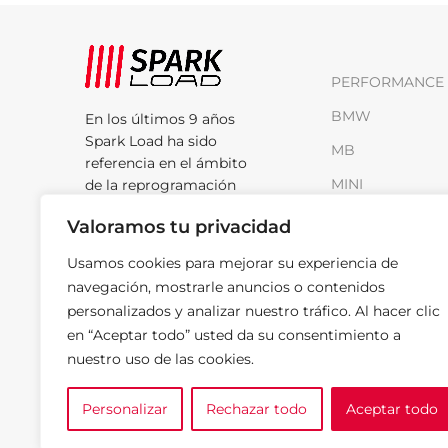
PERFORMANCE 
BMW
En los últimos 9 años
Spark Load ha sido
MB
referencia en el ámbito
MINI
de la reprogramación
motor.
RENAULT
Valoramos tu privacidad
Rúa do Cobre, Nave
VAG
Usamos cookies para mejorar su experiencia de
H-13 Poligono
navegación, mostrarle anuncios o contenidos
Industrial de, 15100
personalizados y analizar nuestro tráfico. Al hacer clic
Carballo, A Coruña
en “Aceptar todo” usted da su consentimiento a
Teléfono: +34 602
nuestro uso de las cookies.
244 758
Email:
Personalizar
Rechazar todo
Aceptar todo
info@sparkload.es