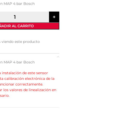
ón MAP 4 bar Bosch
ÑADIR AL CARRITO
 viendo este producto
ón MAP 4 bar Bosch
instalación de este sensor
ta calibración electrónica de la
funcionar correctamente.
r los valores de linealización en
sario.