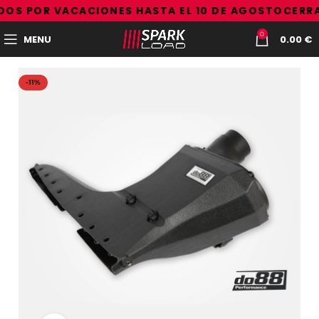
OS POR VACACIONES HASTA EL 10 DE AGOSTO
CERRA
0
MENU
0.00
€
-11%