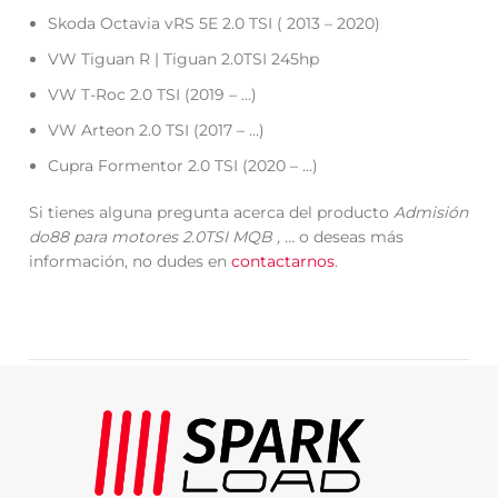
Skoda Octavia vRS 5E 2.0 TSI ( 2013 – 2020)
VW Tiguan R | Tiguan 2.0TSI 245hp
VW T-Roc 2.0 TSI (2019 – …)
VW Arteon 2.0 TSI (2017 – …)
Cupra Formentor 2.0 TSI (2020 – …)
Si tienes alguna pregunta acerca del producto
Admisión
do88 para motores 2.0TSI MQB , …
o deseas más
información, no dudes en
contactarnos
.