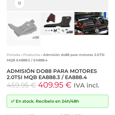
Click to enlarge
Portada
»
Productos
»
Admisión do88 para motores 2.0TSI
MQB EA888.3 / EA888.4
ADMISIÓN DO88 PARA MOTORES
2.0TSI MQB EA888.3 / EA888.4
409.95
€
459.95
€
IVA incl.
✅
En stock.
Recíbelo en 24h/48h