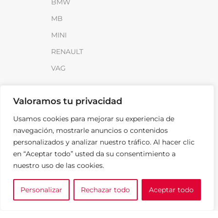
BMW
MB
MINI
RENAULT
VAG
INFORMACIÓN
Valoramos tu privacidad
Sobre SparkLoad
Usamos cookies para mejorar su experiencia de
Distribuidores
navegación, mostrarle anuncios o contenidos
personalizados y analizar nuestro tráfico. Al hacer clic
FAQ
en “Aceptar todo” usted da su consentimiento a
Contacto
nuestro uso de las cookies.
Noticias
Personalizar
Rechazar todo
Aceptar todo
0
LEGAL
e tu marca
A medida
Cesta