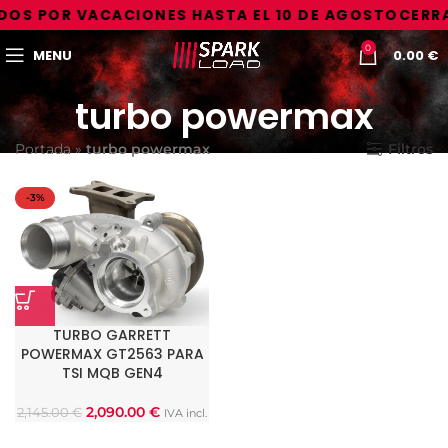
OS POR VACACIONES HASTA EL 10 DE AGOSTO
CERRA
0
MENU
0.00
€
turbo powermax
Portada
»
turbo powermax
Filtros
-3%
TURBO GARRETT
POWERMAX GT2563 PARA
TSI MQB GEN4
2,090.00
€
2,145.00
€
IVA incl.