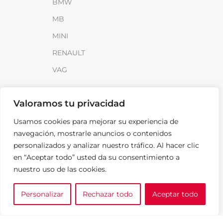
BMW
MB
MINI
RENAULT
VAG
INFORMACIÓN
Valoramos tu privacidad
Sobre SparkLoad
Usamos cookies para mejorar su experiencia de
Distribuidores
navegación, mostrarle anuncios o contenidos
personalizados y analizar nuestro tráfico. Al hacer clic
FAQ
en “Aceptar todo” usted da su consentimiento a
Contacto
nuestro uso de las cookies.
Noticias
Personalizar
Rechazar todo
Aceptar todo
0
LEGAL
e tu marca
A medida
Cesta