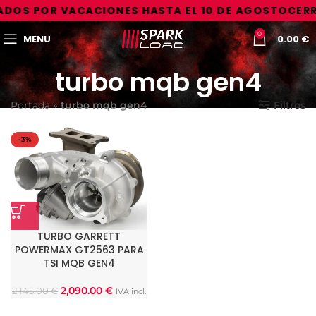
DOS POR VACACIONES HASTA EL 10 DE AGOSTO
CERR
0
MENU
0.00
€
turbo mqb gen4
Portada
»
turbo mqb gen4
Filtros
-3%
TURBO GARRETT
POWERMAX GT2563 PARA
TSI MQB GEN4
2,090.00
€
2,145.00
€
IVA incl.