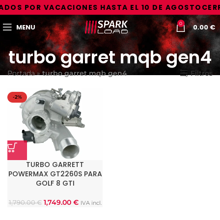
ADOS POR VACACIONES HASTA EL 10 DE AGOSTO
CERR
0
MENU
0.00
€
turbo garret mqb gen4
Portada
»
turbo garret mqb gen4
Filtros
-2%
TURBO GARRETT
POWERMAX GT2260S PARA
GOLF 8 GTI
1,749.00
€
1,790.00
€
IVA incl.