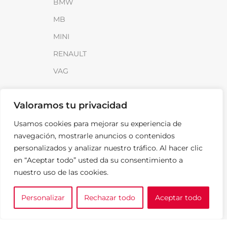
BMW
MB
MINI
RENAULT
VAG
INFORMACIÓN
Valoramos tu privacidad
Sobre SparkLoad
Usamos cookies para mejorar su experiencia de
Distribuidores
navegación, mostrarle anuncios o contenidos
personalizados y analizar nuestro tráfico. Al hacer clic
FAQ
en “Aceptar todo” usted da su consentimiento a
Contacto
nuestro uso de las cookies.
Noticias
Personalizar
Rechazar todo
Aceptar todo
0
LEGAL
e tu marca
A medida
Cesta