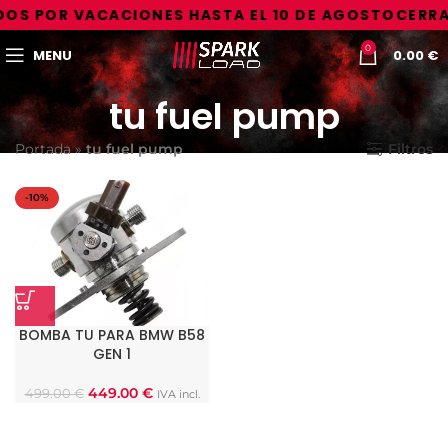
OS POR VACACIONES HASTA EL 10 DE AGOSTO
CERRA
0
MENU
0.00
€
tu fuel pump
Portada
»
tu fuel pump
Filtros
-10%
BOMBA TU PARA BMW B58
GEN 1
449.00
€
499.00
€
IVA incl.