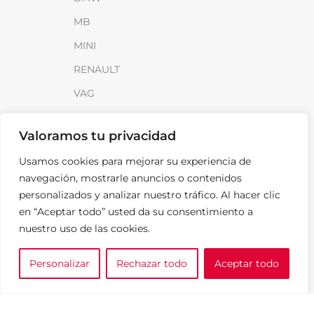
MB
MINI
RENAULT
VAG
INFORMACIÓN
Valoramos tu privacidad
Sobre SparkLoad
Usamos cookies para mejorar su experiencia de
navegación, mostrarle anuncios o contenidos
Distribuidores
personalizados y analizar nuestro tráfico. Al hacer clic
FAQ
en “Aceptar todo” usted da su consentimiento a
Contacto
nuestro uso de las cookies.
Noticias
Personalizar
Rechazar todo
Aceptar todo
0
e tu marca
A medida
Cesta
LEGAL
Aviso Legal