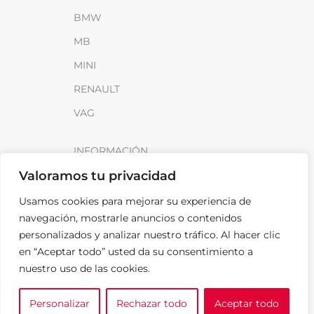
BMW
MB
MINI
RENAULT
VAG
INFORMACIÓN
Valoramos tu privacidad
Sobre SparkLoad
Distribuidores
Usamos cookies para mejorar su experiencia de
navegación, mostrarle anuncios o contenidos
FAQ
personalizados y analizar nuestro tráfico. Al hacer clic
Contacto
en “Aceptar todo” usted da su consentimiento a
nuestro uso de las cookies.
Noticias
Personalizar
Rechazar todo
Aceptar todo
0
LEGAL