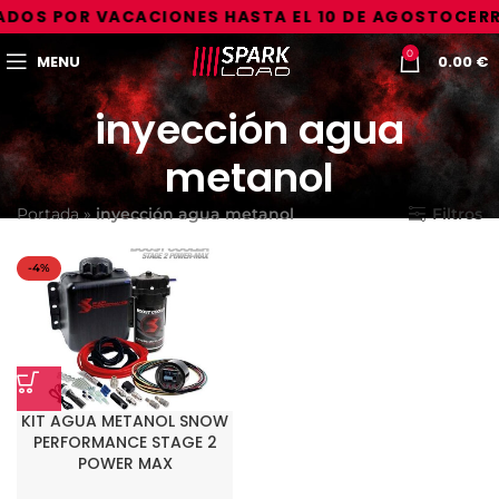
DOS POR VACACIONES HASTA EL 10 DE AGOSTO
CERR
0
MENU
0.00
€
inyección agua
metanol
Portada
»
inyección agua metanol
Filtros
-4%
KIT AGUA METANOL SNOW
PERFORMANCE STAGE 2
POWER MAX