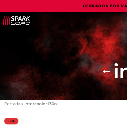
CERRADOS POR VACAC
i
Portada
»
intercooler i30n
-5%