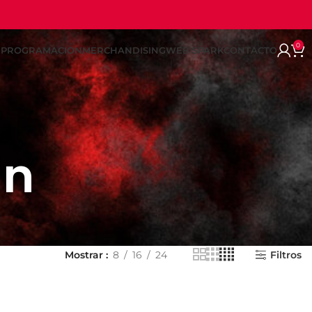
0
REPROGRAMACION
MERCHANDISING
WEB SPARK
CONTACTO
0n
Mostrar
8
16
24
Filtros