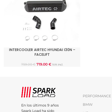
INTERCOOLER AIRTEC HYUNDAI I30N –
AÑADIR AL CARRITO
FACELIFT
719.00
€
759.00
€
IVA incl.
PERFORMANCE 
BMW
En los últimos 9 años
Spark Load ha sido