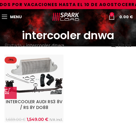
DOS POR VACACIONES HASTA EL 10 DE AGOSTO
CERRA
0
MENU
0.00
€
intercooler dnwa
Portada
»
intercooler dnwa
Filtros
-7%
INTERCOOLER AUDI RS3 8V
/ RS 8Y DO88
1,549.00
€
1,659.00
€
IVA incl.