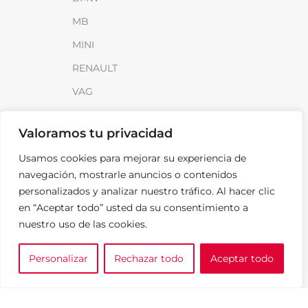
MB
MINI
RENAULT
VAG
INFORMACIÓN
Valoramos tu privacidad
Sobre SparkLoad
Usamos cookies para mejorar su experiencia de
navegación, mostrarle anuncios o contenidos
Distribuidores
personalizados y analizar nuestro tráfico. Al hacer clic
FAQ
en “Aceptar todo” usted da su consentimiento a
Contacto
nuestro uso de las cookies.
Noticias
Personalizar
Rechazar todo
Aceptar todo
0
e tu marca
A medida
Cesta
LEGAL
Aviso Legal