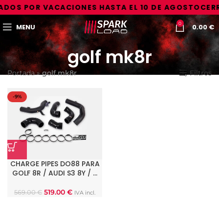
DOS POR VACACIONES HASTA EL 10 DE AGOSTO
CERR
0
MENU
0.00
€
golf mk8r
Portada
»
golf mk8r
Filtros
-9%
CHARGE PIPES DO88 PARA
GOLF 8R / AUDI S3 8Y / …
519.00
€
569.00
€
IVA incl.