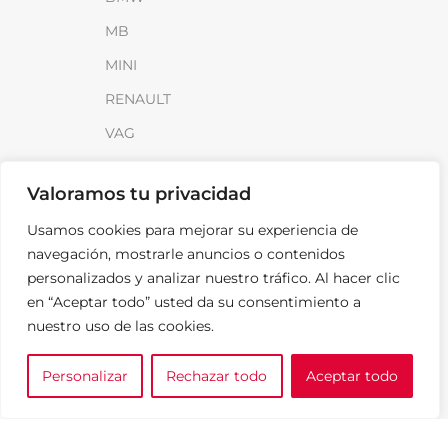
MB
MINI
RENAULT
VAG
INFORMACIÓN
Valoramos tu privacidad
Sobre SparkLoad
Usamos cookies para mejorar su experiencia de
navegación, mostrarle anuncios o contenidos
Distribuidores
personalizados y analizar nuestro tráfico. Al hacer clic
FAQ
en “Aceptar todo” usted da su consentimiento a
Contacto
nuestro uso de las cookies.
Noticias
Personalizar
Rechazar todo
Aceptar todo
0
e tu marca
A medida
Cesta
LEGAL
Aviso Legal