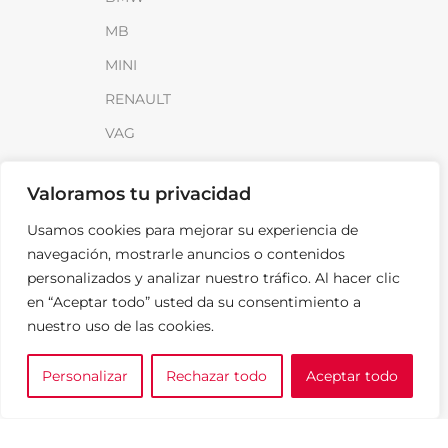
MB
MINI
RENAULT
VAG
INFORMACIÓN
Valoramos tu privacidad
Sobre SparkLoad
Usamos cookies para mejorar su experiencia de
navegación, mostrarle anuncios o contenidos
Distribuidores
personalizados y analizar nuestro tráfico. Al hacer clic
FAQ
en “Aceptar todo” usted da su consentimiento a
Contacto
nuestro uso de las cookies.
Noticias
Personalizar
Rechazar todo
Aceptar todo
0
e tu marca
A medida
Cesta
LEGAL
Aviso Legal