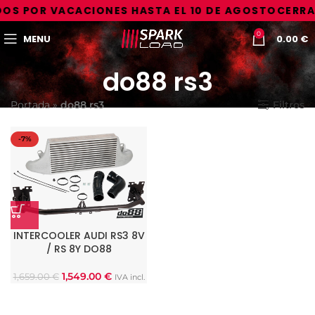
OS POR VACACIONES HASTA EL 10 DE AGOSTO
CERRA
0
MENU
0.00
€
do88 rs3
Portada
»
do88 rs3
Filtros
-7%
INTERCOOLER AUDI RS3 8V
/ RS 8Y DO88
1,549.00
€
1,659.00
€
IVA incl.