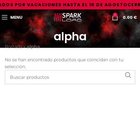
DOS POR VACACIONES HASTA EL 10 DE AGOSTO
CERR
0
MENU
0.00
€
alpha
Portada
»
alpha
No se han encontrado productos que coincidan con tu
selección.