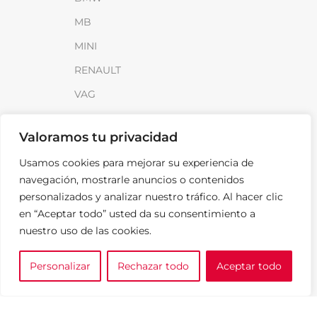
MB
MINI
RENAULT
VAG
INFORMACIÓN
Valoramos tu privacidad
Sobre SparkLoad
Usamos cookies para mejorar su experiencia de
navegación, mostrarle anuncios o contenidos
Distribuidores
personalizados y analizar nuestro tráfico. Al hacer clic
FAQ
en “Aceptar todo” usted da su consentimiento a
Contacto
nuestro uso de las cookies.
Noticias
Personalizar
Rechazar todo
Aceptar todo
0
e tu marca
A medida
Cesta
LEGAL
Aviso Legal