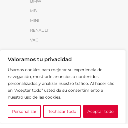
BMW
MB
MINI
RENAULT
VAG
INFORMACIÓN
Valoramos tu privacidad
Sobre SparkLoad
Usamos cookies para mejorar su experiencia de
Distribuidores
navegación, mostrarle anuncios o contenidos
personalizados y analizar nuestro tráfico. Al hacer clic
FAQ
en “Aceptar todo” usted da su consentimiento a
Contacto
nuestro uso de las cookies.
Noticias
Personalizar
Rechazar todo
Aceptar todo
0
LEGAL
e tu marca
A medida
Cesta