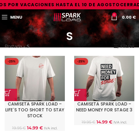
S POR VACACIONES HASTA EL 10 DE AGOSTO
CERRAD
0
MENU
0.00
€
S
Portada
»
S
Filtros
-25%
-25%
CAMISETA SPARK LOAD –
CAMISETA SPARK LOAD –
LIFE´S TOO SHORT TO STAY
NEED MONEY FOR STAGE 3
STOCK
14.99
€
19.95
€
IVA incl.
14.99
€
19.95
€
IVA incl.