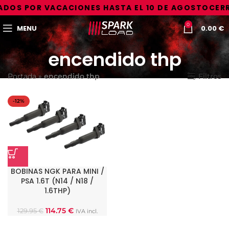
DOS POR VACACIONES HASTA EL 10 DE AGOSTO
CERR
0
MENU
0.00
€
encendido thp
Portada
»
encendido thp
Filtros
-12%
BOBINAS NGK PARA MINI /
PSA 1.6T (N14 / N18 /
1.6THP)
114.75
€
129.95
€
IVA incl.