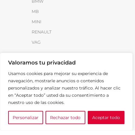
BMW
MB
MINI
RENAULT
VAG
INFORMACIÓN
Valoramos tu privacidad
Sobre SparkLoad
Usamos cookies para mejorar su experiencia de
Distribuidores
navegación, mostrarle anuncios o contenidos
personalizados y analizar nuestro tráfico. Al hacer clic
FAQ
en “Aceptar todo” usted da su consentimiento a
Contacto
nuestro uso de las cookies.
Noticias
Personalizar
Rechazar todo
Aceptar todo
0
LEGAL
e tu marca
A medida
Cesta