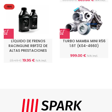
IVA incl.
-15%
LÍQUIDO DE FRENOS
TURBO MAMBA MINI R56
RACINGLINE RBF312 DE
1.6T (K04-4660)
ALTAS PRESTACIONES
999.00
€
IVA incl.
19.95
€
23.49
€
IVA incl.