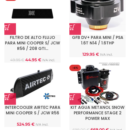
FILTRO DE ALTO FLUJO
GFB DV+ PARA MINI / PSA
PARA MINI COOPER S/ JCW
1.6T N14 / 1.6THP
R56 / 208 GTI…
129.95
€
IVA incl.
44.95
€
49.95
€
IVA incl.
-4%
INTERCOOLER AIRTEC PARA
KIT AGUA METANOL SNOW
MINI COOPER S / JCW R56
PERFORMANCE STAGE 2
POWER MAX
524.95
€
IVA incl.
669.00
€
699.00
€