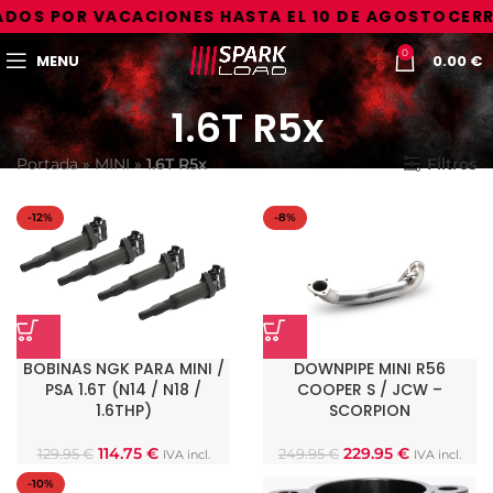
DOS POR VACACIONES HASTA EL 10 DE AGOSTO
CERR
0
MENU
0.00
€
1.6T R5x
Portada
»
MINI
»
1.6T R5x
Filtros
-12%
-8%
BOBINAS NGK PARA MINI /
DOWNPIPE MINI R56
PSA 1.6T (N14 / N18 /
COOPER S / JCW –
1.6THP)
SCORPION
114.75
€
229.95
€
129.95
€
249.95
€
IVA incl.
IVA incl.
-10%