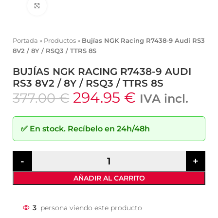
Click to enlarge
Portada
»
Productos
»
Bujías NGK Racing R7438-9 Audi RS3
8V2 / 8Y / RSQ3 / TTRS 8S
BUJÍAS NGK RACING R7438-9 AUDI
RS3 8V2 / 8Y / RSQ3 / TTRS 8S
294.95
€
377.00
€
IVA incl.
✅
En stock.
Recíbelo en 24h/48h
AÑADIR AL CARRITO
3
persona viendo este producto