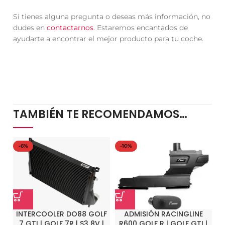
Si tienes alguna pregunta o deseas más información, no
dudes en
contactarnos
. Estaremos encantados de
ayudarte a encontrar el mejor producto para tu coche.
TAMBIÉN TE RECOMENDAMOS…
-6%
-10%
-
INTERCOOLER DO88 GOLF
ADMISIÓN RACINGLINE
M
7 GTI | GOLF 7R | S3 8V |
R600 GOLF R | GOLF GTI |