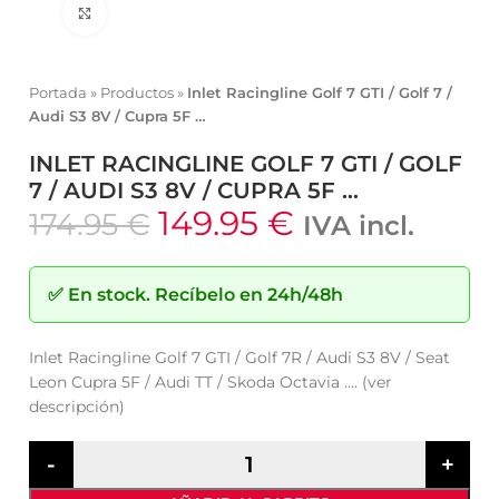
Click to enlarge
Portada
»
Productos
»
Inlet Racingline Golf 7 GTI / Golf 7 /
Audi S3 8V / Cupra 5F …
INLET RACINGLINE GOLF 7 GTI / GOLF
7 / AUDI S3 8V / CUPRA 5F …
149.95
€
174.95
€
IVA incl.
✅
En stock.
Recíbelo en 24h/48h
Inlet Racingline Golf 7 GTI / Golf 7R / Audi S3 8V / Seat
Leon Cupra 5F / Audi TT / Skoda Octavia …. (ver
descripción)