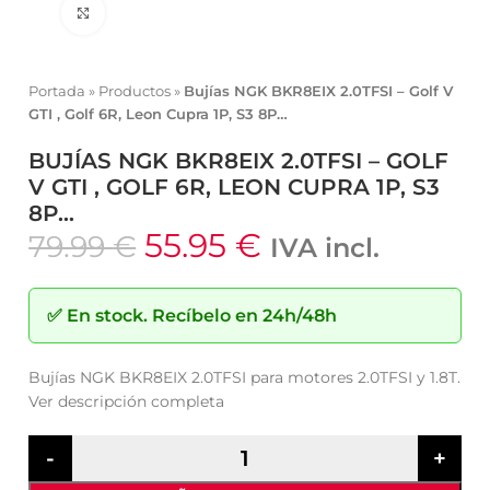
Click to enlarge
Portada
»
Productos
»
Bujías NGK BKR8EIX 2.0TFSI – Golf V
GTI , Golf 6R, Leon Cupra 1P, S3 8P…
BUJÍAS NGK BKR8EIX 2.0TFSI – GOLF
V GTI , GOLF 6R, LEON CUPRA 1P, S3
8P…
55.95
€
79.99
€
IVA incl.
✅
En stock.
Recíbelo en 24h/48h
Bujías NGK BKR8EIX 2.0TFSI para motores 2.0TFSI y 1.8T.
Ver descripción completa