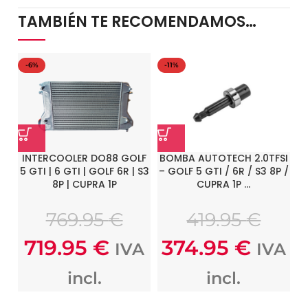
TAMBIÉN TE RECOMENDAMOS…
-6%
-11%
INTERCOOLER DO88 GOLF
BOMBA AUTOTECH 2.0TFSI
5 GTI | 6 GTI | GOLF 6R | S3
– GOLF 5 GTI / 6R / S3 8P /
O
8P | CUPRA 1P
CUPRA 1P …
769.95
€
419.95
€
719.95
€
374.95
€
IVA
IVA
incl.
incl.