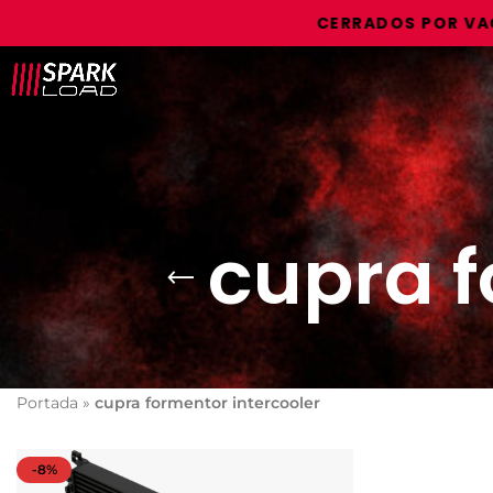
CERRADOS POR VACACI
cupra f
Portada
»
cupra formentor intercooler
-8%