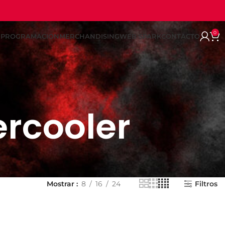
0
REPROGRAMACION
MERCHANDISING
WEB SPARK
CONTACTO
ercooler
Mostrar
8
16
24
Filtros