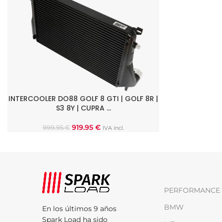
INTERCOOLER DO88 GOLF 8 GTI | GOLF 8R |
AÑADIR AL CARRITO
S3 8Y | CUPRA …
919.95
€
999.95
€
IVA incl.
PERFORMANCE 
BMW
En los últimos 9 años
Spark Load ha sido