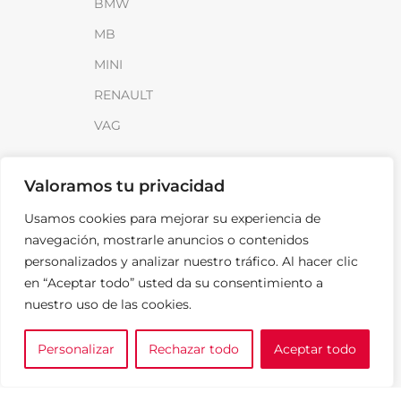
BMW
MB
MINI
RENAULT
VAG
INFORMACIÓN
Valoramos tu privacidad
Sobre SparkLoad
Usamos cookies para mejorar su experiencia de
Distribuidores
navegación, mostrarle anuncios o contenidos
personalizados y analizar nuestro tráfico. Al hacer clic
FAQ
en “Aceptar todo” usted da su consentimiento a
Contacto
nuestro uso de las cookies.
Noticias
Personalizar
Rechazar todo
Aceptar todo
0
LEGAL
e tu marca
A medida
Cesta