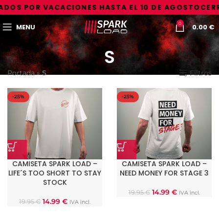
ADOS POR VACACIONES HASTA EL 10 DE AGOSTO
CERR
0
MENU
0.00
€
S
Portada
»
S
Filtros
-25%
-25%
CAMISETA SPARK LOAD –
CAMISETA SPARK LOAD –
LIFE´S TOO SHORT TO STAY
NEED MONEY FOR STAGE 3
STOCK
14.99
€
19.95
€
IVA incl.
14.99
€
19.95
€
IVA incl.