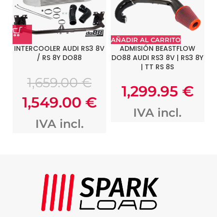
AÑADIR AL CARRITO
INTERCOOLER AUDI RS3 8V
ADMISIÓN BEASTFLOW
/ RS 8Y DO88
DO88 AUDI RS3 8V | RS3 8Y
| TT RS 8S
1,659.00
€
1,299.95
€
1,549.00
€
IVA incl.
IVA incl.