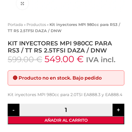
Click to enlarge
Portada
»
Productos
»
Kit inyectores MPI 980cc para RS3 /
TT RS 2.5TFSI DAZA / DNW
KIT INYECTORES MPI 980CC PARA
RS3 / TT RS 2.5TFSI DAZA / DNW
549.00
€
599.00
€
IVA incl.
🔴
Producto no en stock.
Bajo pedido
Kit inyectores MPI 980cc para 2.0TSI EA888.3 y EA888.4
AÑADIR AL CARRITO