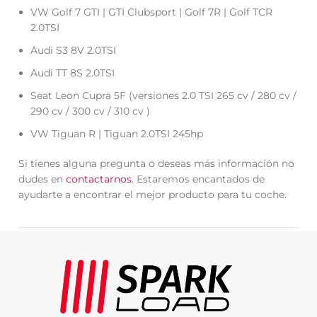
VW Golf 7 GTI | GTI Clubsport | Golf 7R | Golf TCR
2.0TSI
Audi S3 8V 2.0TSI
Audi TT 8S 2.0TSI
Seat Leon Cupra 5F (versiones 2.0 TSI 265 cv / 280 cv /
290 cv / 300 cv / 310 cv )
VW Tiguan R | Tiguan 2.0TSI 245hp
Si tienes alguna pregunta o deseas más información no
dudes en
contactarnos
. Estaremos encantados de
ayudarte a encontrar el mejor producto para tu coche.