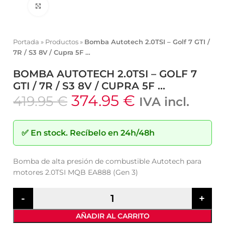
Click to enlarge
Portada
»
Productos
»
Bomba Autotech 2.0TSI – Golf 7 GTI /
7R / S3 8V / Cupra 5F …
BOMBA AUTOTECH 2.0TSI – GOLF 7
GTI / 7R / S3 8V / CUPRA 5F …
374.95
€
419.95
€
IVA incl.
✅
En stock.
Recíbelo en 24h/48h
Bomba de alta presión de combustible Autotech para
motores 2.0TSI MQB EA888 (Gen 3)
AÑADIR AL CARRITO