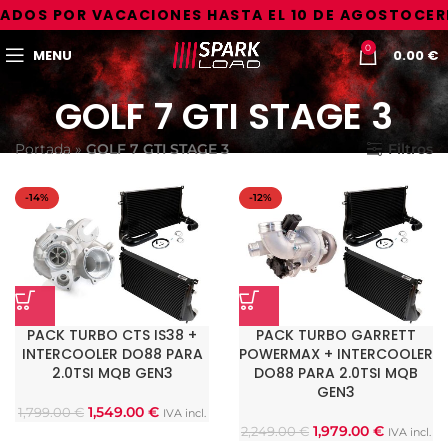
ADOS POR VACACIONES HASTA EL 10 DE AGOSTO
CER
0
MENU
0.00
€
GOLF 7 GTI STAGE 3
Portada
»
GOLF 7 GTI STAGE 3
Filtros
-14%
-12%
PACK TURBO CTS IS38 +
PACK TURBO GARRETT
INTERCOOLER DO88 PARA
POWERMAX + INTERCOOLER
2.0TSI MQB GEN3
DO88 PARA 2.0TSI MQB
GEN3
1,549.00
€
1,799.00
€
IVA incl.
1,979.00
€
2,249.00
€
IVA incl.