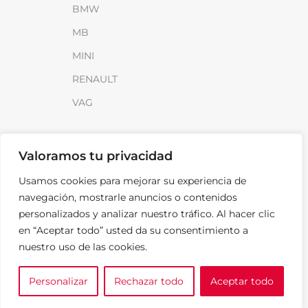
BMW
MB
MINI
RENAULT
VAG
INFORMACIÓN
Valoramos tu privacidad
Sobre SparkLoad
Usamos cookies para mejorar su experiencia de
Distribuidores
navegación, mostrarle anuncios o contenidos
FAQ
personalizados y analizar nuestro tráfico. Al hacer clic
en “Aceptar todo” usted da su consentimiento a
Contacto
nuestro uso de las cookies.
Noticias
Personalizar
Rechazar todo
Aceptar todo
0
LEGAL
e tu marca
A medida
Cesta