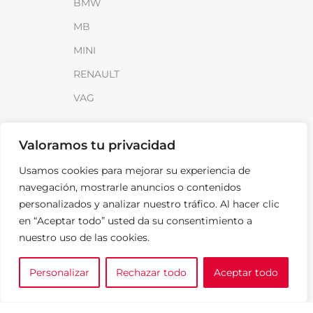
BMW
MB
MINI
RENAULT
VAG
INFORMACIÓN
Valoramos tu privacidad
Sobre SparkLoad
Usamos cookies para mejorar su experiencia de
Distribuidores
navegación, mostrarle anuncios o contenidos
personalizados y analizar nuestro tráfico. Al hacer clic
FAQ
en “Aceptar todo” usted da su consentimiento a
Contacto
nuestro uso de las cookies.
Noticias
Personalizar
Rechazar todo
Aceptar todo
0
LEGAL
e tu marca
A medida
Cesta