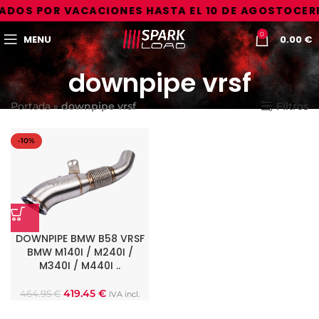
ADOS POR VACACIONES HASTA EL 10 DE AGOSTO
CERR
0
MENU
0.00
€
downpipe vrsf
Portada
»
downpipe vrsf
Filtros
-10%
DOWNPIPE BMW B58 VRSF
BMW M140I / M240I /
M340I / M440I ..
419.45
€
464.95
€
IVA incl.