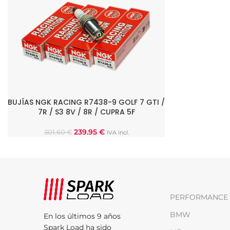
BUJÍAS NGK RACING R7438-9 GOLF 7 GTI /
AÑADIR AL CARRITO
7R / S3 8V / 8R / CUPRA 5F
239.95
€
301.60
€
IVA incl.
PERFORMANCE 
BMW
En los últimos 9 años
Spark Load ha sido