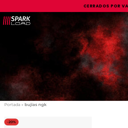
CERRADOS POR VACAC
Portada
»
bujias ngk
-20%