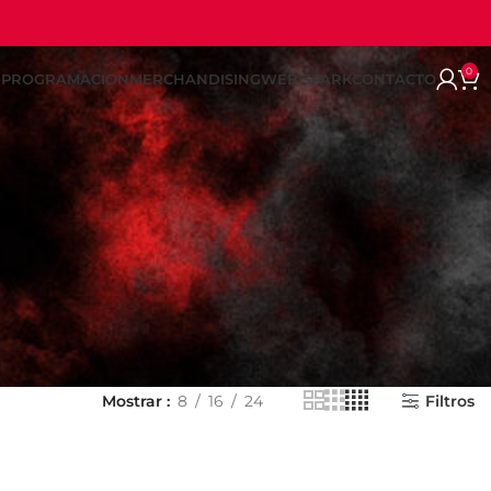
0
REPROGRAMACION
MERCHANDISING
WEB SPARK
CONTACTO
Mostrar
8
16
24
Filtros