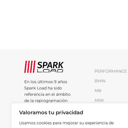
PERFORMANCE 
BMW
En los últimos 9 años
Spark Load ha sido
MB
referencia en el ámbito
MINI
de la reprogramación
motor.
RENAULT
Valoramos tu privacidad
Rúa do Cobre, Nave
VAG
Usamos cookies para mejorar su experiencia de
H-13 Poligono