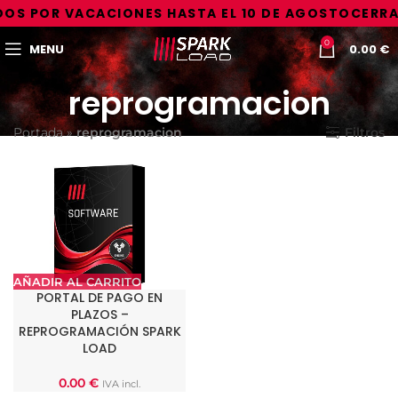
OS POR VACACIONES HASTA EL 10 DE AGOSTO
CERRA
0
MENU
0.00
€
reprogramacion
Portada
»
reprogramacion
Filtros
AÑADIR AL CARRITO
PORTAL DE PAGO EN
PLAZOS –
REPROGRAMACIÓN SPARK
LOAD
0.00
€
IVA incl.