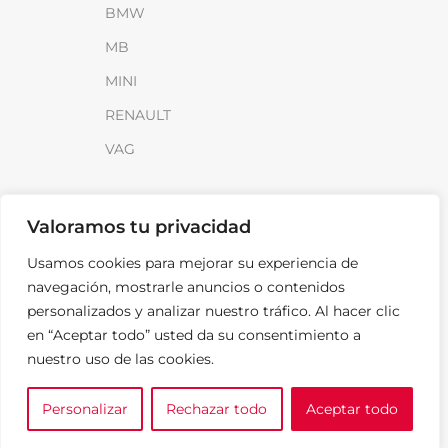
BMW
MB
MINI
RENAULT
VAG
INFORMACIÓN
Valoramos tu privacidad
Sobre SparkLoad
Usamos cookies para mejorar su experiencia de
Distribuidores
navegación, mostrarle anuncios o contenidos
FAQ
personalizados y analizar nuestro tráfico. Al hacer clic
en “Aceptar todo” usted da su consentimiento a
Contacto
nuestro uso de las cookies.
Noticias
Personalizar
Rechazar todo
Aceptar todo
0
LEGAL
e tu marca
A medida
Cesta