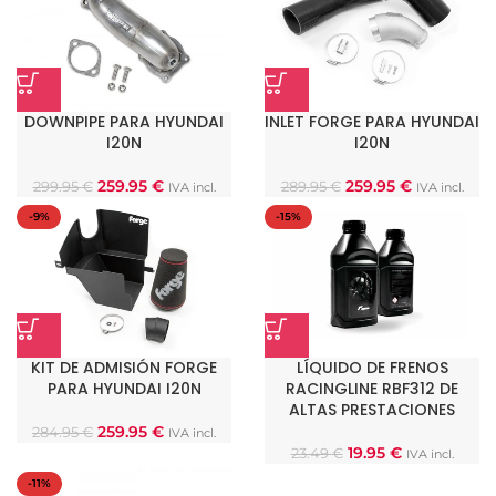
DOWNPIPE PARA HYUNDAI
INLET FORGE PARA HYUNDAI
I20N
I20N
259.95
€
259.95
€
299.95
€
289.95
€
IVA incl.
IVA incl.
-9%
-15%
KIT DE ADMISIÓN FORGE
LÍQUIDO DE FRENOS
PARA HYUNDAI I20N
RACINGLINE RBF312 DE
ALTAS PRESTACIONES
259.95
€
284.95
€
IVA incl.
19.95
€
23.49
€
IVA incl.
-11%