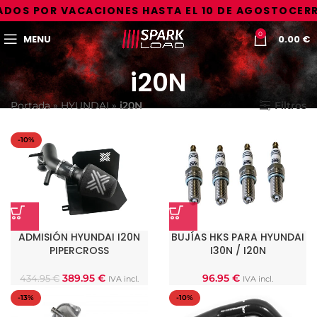
DOS POR VACACIONES HASTA EL 10 DE AGOSTO
CERR
0
MENU
0.00
€
i20N
Portada
»
HYUNDAI
»
i20N
Filtros
-10%
ADMISIÓN HYUNDAI I20N
BUJÍAS HKS PARA HYUNDAI
PIPERCROSS
I30N / I20N
389.95
€
96.95
€
434.95
€
IVA incl.
IVA incl.
-13%
-10%