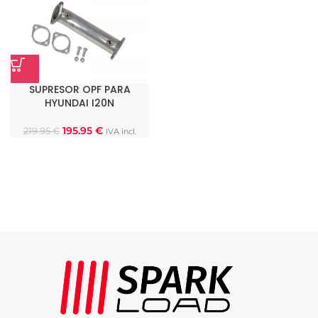
SUPRESOR OPF PARA
HYUNDAI I20N
195.95
€
219.95
€
IVA incl.