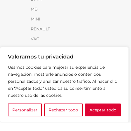
MB
MINI
RENAULT
VAG
INFORMACIÓN
Valoramos tu privacidad
Sobre SparkLoad
Usamos cookies para mejorar su experiencia de
navegación, mostrarle anuncios o contenidos
Distribuidores
personalizados y analizar nuestro tráfico. Al hacer clic
FAQ
en “Aceptar todo” usted da su consentimiento a
Contacto
nuestro uso de las cookies.
Noticias
Personalizar
Rechazar todo
Aceptar todo
0
e tu marca
A medida
Cesta
LEGAL
Aviso Legal