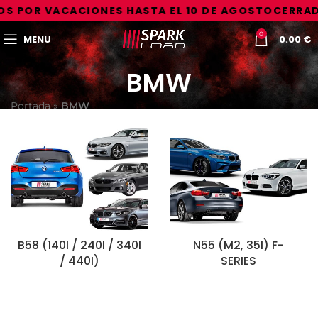
S POR VACACIONES HASTA EL 10 DE AGOSTO
CERRAD
0
MENU
0.00
€
BMW
Portada
»
BMW
B58 (140I / 240I / 340I
N55 (M2, 35I) F-
/ 440I)
SERIES