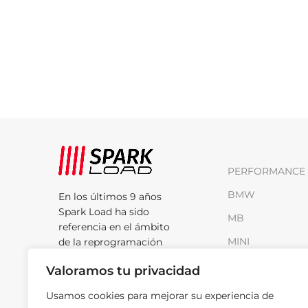
PERFORMANCE 
BMW
En los últimos 9 años
Spark Load ha sido
MB
referencia en el ámbito
MINI
de la reprogramación
motor.
RENAULT
Valoramos tu privacidad
Rúa do Cobre, Nave
VAG
Usamos cookies para mejorar su experiencia de
H-13 Poligono