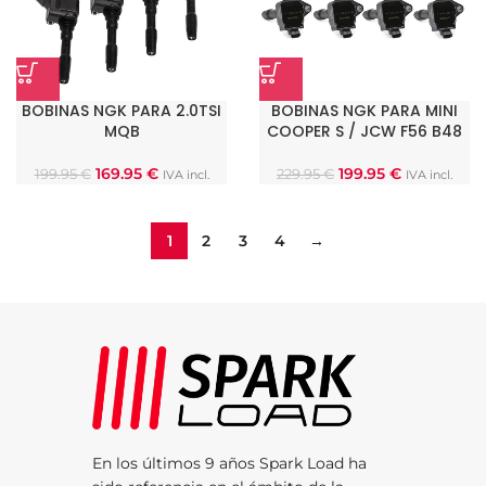
BOBINAS NGK PARA 2.0TSI
BOBINAS NGK PARA MINI
MQB
COOPER S / JCW F56 B48
169.95
€
199.95
€
199.95
€
229.95
€
IVA incl.
IVA incl.
1
2
3
4
→
En los últimos 9 años Spark Load ha