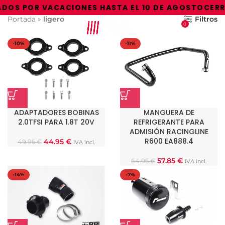
Paquetes ligeros
DOS POR VACACIONES HASTA EL 10 DE AGOSTO
CERRA
Portada
»
ligero
Filtros
0
MENU
0.00
€
-10%
-11%
ADAPTADORES BOBINAS
MANGUERA DE
2.0TFSI PARA 1.8T 20V
REFRIGERANTE PARA
ADMISIÓN RACINGLINE
R600 EA888.4
44.95
€
49.95
€
IVA incl.
57.85
€
64.95
€
IVA incl.
-14%
-7%