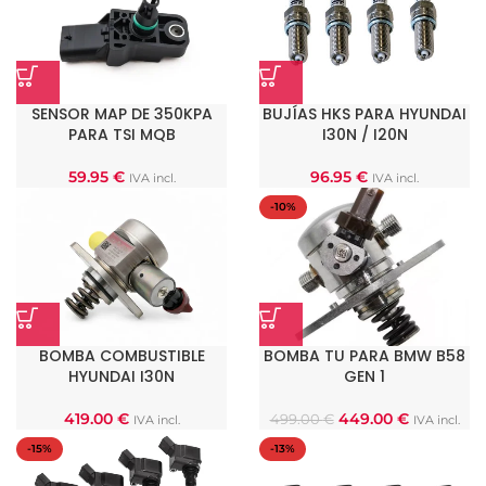
SENSOR MAP DE 350KPA
BUJÍAS HKS PARA HYUNDAI
PARA TSI MQB
I30N / I20N
59.95
€
96.95
€
IVA incl.
IVA incl.
-10%
BOMBA COMBUSTIBLE
BOMBA TU PARA BMW B58
HYUNDAI I30N
GEN 1
419.00
€
449.00
€
499.00
€
IVA incl.
IVA incl.
-15%
-13%