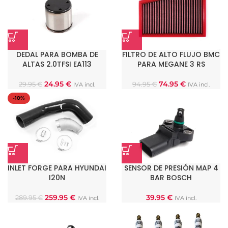
DEDAL PARA BOMBA DE
FILTRO DE ALTO FLUJO BMC
ALTAS 2.0TFSI EA113
PARA MEGANE 3 RS
24.95
€
74.95
€
29.95
€
94.95
€
IVA incl.
IVA incl.
-10%
INLET FORGE PARA HYUNDAI
SENSOR DE PRESIÓN MAP 4
I20N
BAR BOSCH
259.95
€
39.95
€
289.95
€
IVA incl.
IVA incl.