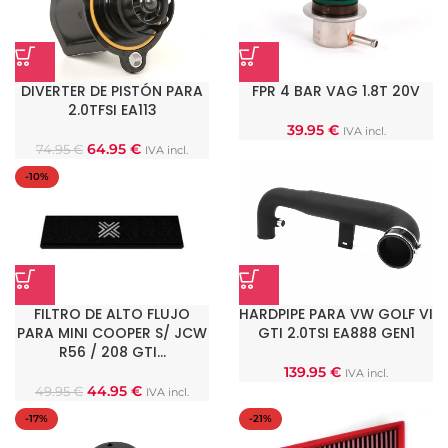
DIVERTER DE PISTÓN PARA
FPR 4 BAR VAG 1.8T 20V
2.0TFSI EA113
39.95
€
IVA incl.
64.95
€
74.95
€
IVA incl.
-10%
FILTRO DE ALTO FLUJO
HARDPIPE PARA VW GOLF VI
PARA MINI COOPER S/ JCW
GTI 2.0TSI EA888 GEN1
R56 / 208 GTI…
139.95
€
IVA incl.
44.95
€
49.95
€
IVA incl.
-17%
-21%