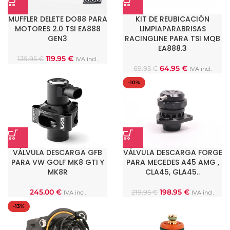
MUFFLER DELETE DO88 PARA
KIT DE REUBICACIÓN
MOTORES 2.0 TSI EA888
LIMPIAPARABRISAS
GEN3
RACINGLINE PARA TSI MQB
EA888.3
119.95
€
139.95
€
IVA incl.
64.95
€
69.95
€
IVA incl.
-10%
VÁLVULA DESCARGA GFB
VÁLVULA DESCARGA FORGE
PARA VW GOLF MK8 GTI Y
PARA MECEDES A45 AMG ,
MK8R
CLA45, GLA45..
245.00
€
198.95
€
219.95
€
IVA incl.
IVA incl.
-13%